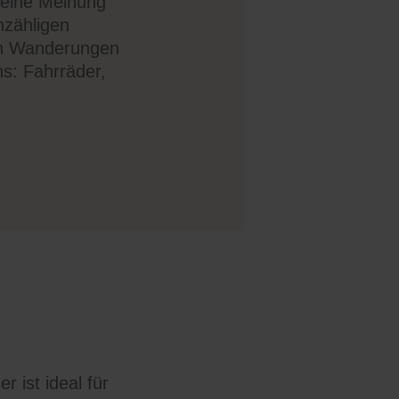
 seine Meinung
nzähligen
hen Wanderungen
ns: Fahrräder,
 ist ideal für