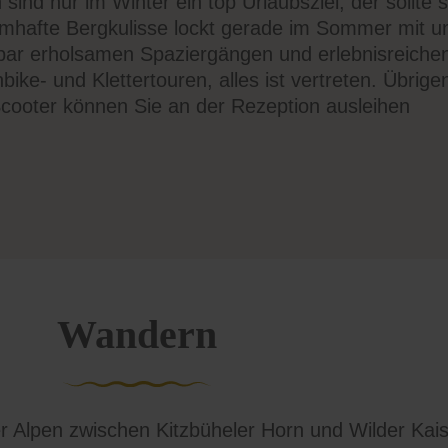
 sind nur im Winter ein top Urlaubsziel, der sollte
umhafte Bergkulisse lockt gerade im Sommer mit u
rbar erholsamen Spaziergängen und erlebnisreic
bike- und Klettertouren, alles ist vertreten. Übrige
cooter können Sie an der Rezeption ausleihen
Wandern
 Alpen zwischen Kitzbüheler Horn und Wilder Kaiser