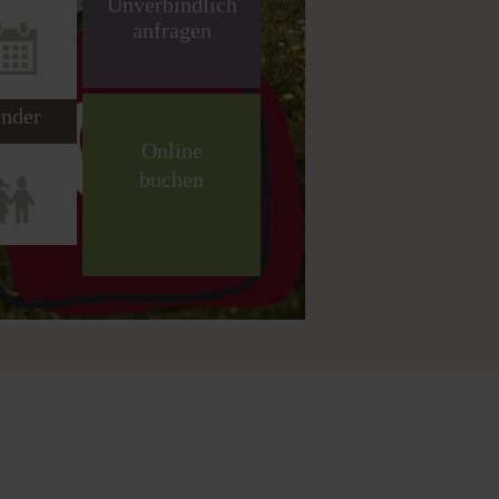
nder
Online
buchen