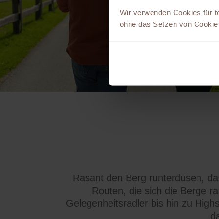
Wir verwenden Cookies für t
ohne das Setzen von Cookies
Rasant den Berg runterdüsen, da
Routen, die sich die Berge ra
Gelegenheitsradler bis hin zu Highsp
da