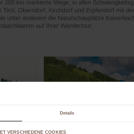
r 200 km markierte Wege, in allen Schwierigkeitsg
n Tirol, Oberndorf, Kirchdorf und Erpfendorf mit d
ie unter anderem die Naturschauplätze Kaiserbach
esbachklamm auf Ihrer Wandertour.
Details
ET VERSCHIEDENE COOKIES