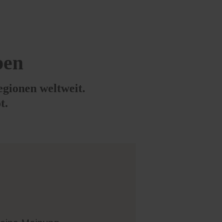
pen
egionen weltweit.
t.