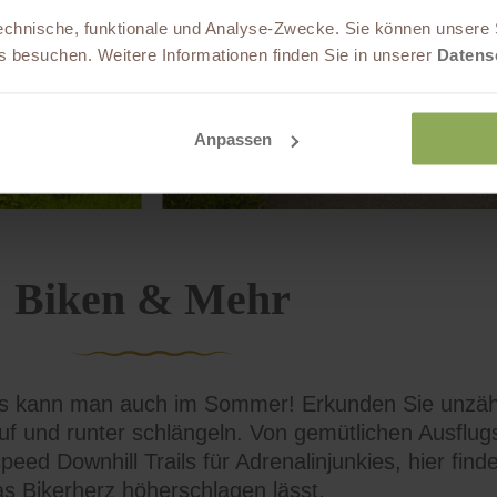
echnische, funktionale und Analyse-Zwecke. Sie können unsere 
 besuchen. Weitere Informationen finden Sie in unserer
Datens
Anpassen
Biken & Mehr
s kann man auch im Sommer! Erkunden Sie unzähl
uf und runter schlängeln. Von gemütlichen Ausflugs
eed Downhill Trails für Adrenalinjunkies, hier find
s Bikerherz höherschlagen lässt.