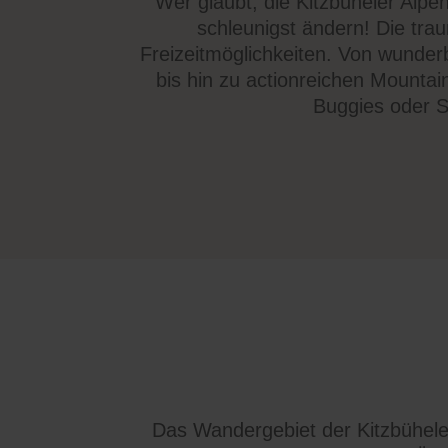
Wer glaubt, die Kitzbüheler Alpen
schleunigst ändern! Die tra
Freizeitmöglichkeiten. Von wunde
bis hin zu actionreichen Mountain
Buggies oder S
Das Wandergebiet der Kitzbüheler