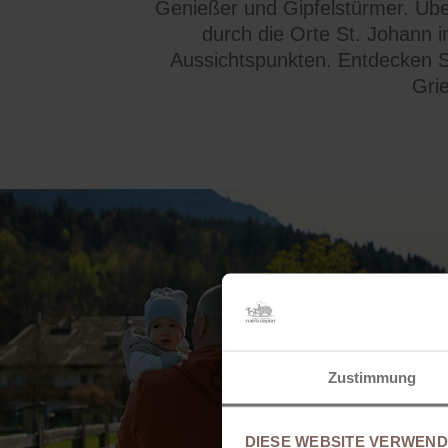
Genießer und Gipfelstürmer. Übe
durch die Orte St. Johann i
Aussichtspunkten. Entdecken S
Gri
Zustimmung
DIESE WEBSITE VERWEND