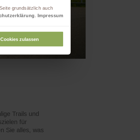
Seite grundsätzlich auch
chutzerklärung
.
Impressum
Cookies zulassen
ige Trails und
zielen für
en Sie alles, was