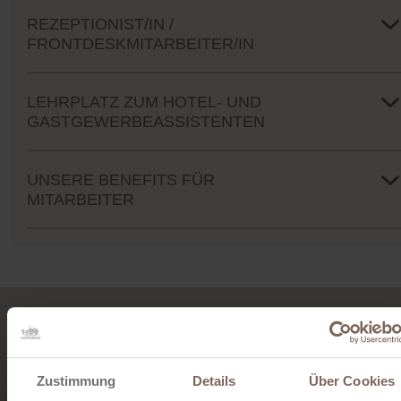
REZEPTIONIST/IN /
FRONTDESKMITARBEITER/IN
LEHRPLATZ ZUM HOTEL- UND
GASTGEWERBEASSISTENTEN
UNSERE BENEFITS FÜR
MITARBEITER
Überzeugen Sie sich selbst!
Jetzt Urlaub buchen.
Zustimmung
Details
Über Cookies