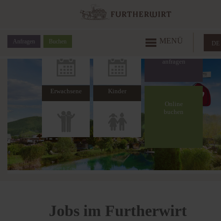
Anreise
Abreise
MENÜ
Anfragen
Buchen
DE
Erwachsene
Kinder
Online
buchen
Jobs im Furtherwirt