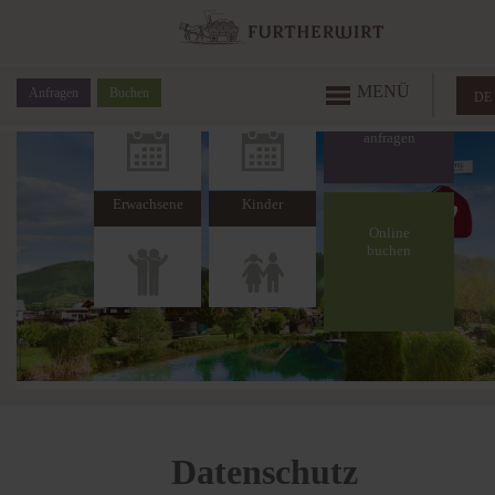
Anreise
Abreise
MENÜ
Anfragen
Buchen
DE
Erwachsene
Kinder
Online
buchen
Datenschutz