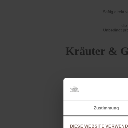
Saftig direkt
die
Unbedingt pro
Kräuter & G
Zustimmung
DIESE WEBSITE VERWEND