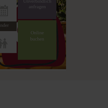
nder
Online
buchen