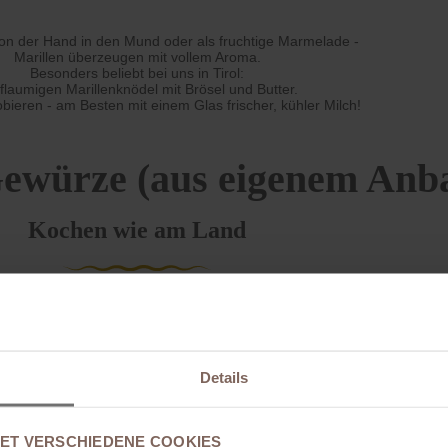
 von der Hand in den Mund oder als fruchtige Marmelade -
Marillen überzeugen mit vollem Aroma.
Besonders beliebt bei uns in Tirol:
 flaumigen Marillenknödel mit Brösel und Butter.
bieren - am Besten mit einem Glas frischer, kühler Milch!
ewürze (aus eigenem Anb
Kochen wie am Land
Details
ET VERSCHIEDENE COOKIES