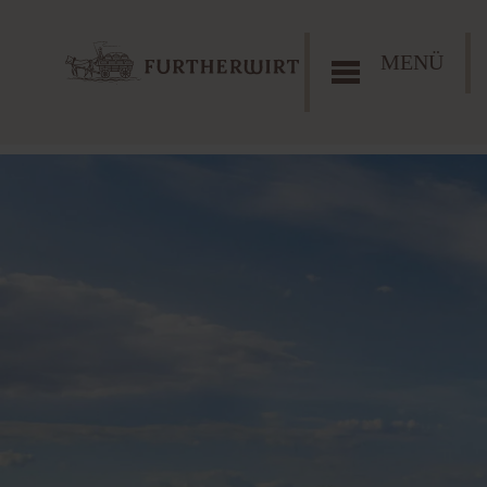
MENÜ
Codes einlösen
Hier können Sie Ihre Aktionscodes oder
Gutscheine einlösen.
Aktuell akzeptieren wir folgende Codes:
Bonus sichern
Gutschein einlösen