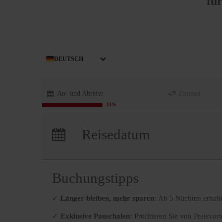
fü
DEUTSCH
An- und Abreise
Zimmer
13%
Anreise:
keine Auswahl
Reisedatum
Übernachtungen:
0
Buchungstipps
✓
Länger bleiben, mehr sparen:
Ab 5 Nächten erhalt
✓
Exklusive Pauschalen:
Profitieren Sie von Preisvort