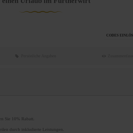
r einen Urlaub im Furtherwirt
CODES EINLÖ
Persönliche Angaben
Zusammenfass
Abreise:
keine Auswahl
en Sie 10% Rabatt.
eilen durch inkludierte Leistungen.