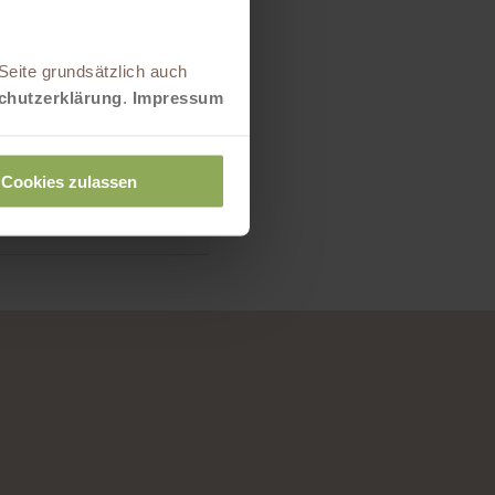
Seite grundsätzlich auch
chutzerklärung
.
Impressum
Weiter
Cookies zulassen