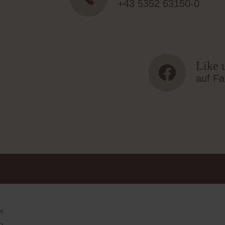
+43 5352 63150-0
Like 
auf Fa
‹
›