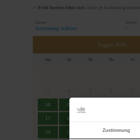
✓
Früh buchen lohnt sich:
Denn je Auslastung können 
Zustimmung