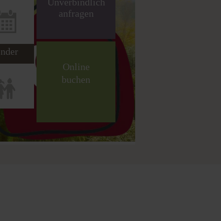
nder
Online
buchen