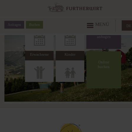
Anreise
Abreise
MENÜ
Anfragen
Buchen
DE
Erwachsene
Kinder
Online
buchen