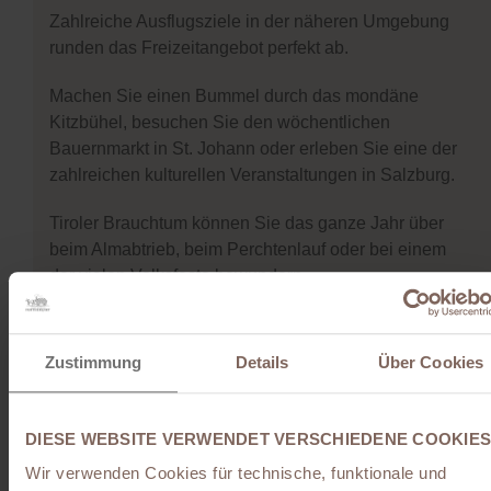
Zahlreiche Ausflugsziele in der näheren Umgebung
runden das Freizeitangebot perfekt ab.
Machen Sie einen Bummel durch das mondäne
Kitzbühel, besuchen Sie den wöchentlichen
Bauernmarkt in St. Johann oder erleben Sie eine der
zahlreichen kulturellen Veranstaltungen in Salzburg.
Tiroler Brauchtum können Sie das ganze Jahr über
beim Almabtrieb, beim Perchtenlauf oder bei einem
der vielen Volksfeste bewundern.
Zustimmung
Details
Über Cookies
DIESE WEBSITE VERWENDET VERSCHIEDENE COOKIES
Wir verwenden Cookies für technische, funktionale und