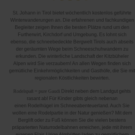
St. Johann in Tirol bietet wöchentlich kostenlos geführte
Winterwanderungen an. Die erfahrenen und fachkundigen
Begleiter zeigen Ihnen die besten Plätze rund um den
Furtherwirt, Kirchdorf und Umgebung. Es lohnt sich
ebenso, die schneebedeckte Bergwelt Tirols auch abseits
der geräumten Wege beim Schneeschuhwandern zu
erkunden. Die winterliche Landschaft der Kitzbüheler
Alpen wird Sie verzaubern! An allen Wegen finden sich
gemütliche Einkehrmöglichkeiten und Gasthöfe, die Sie mit
regionalen Köstlichkeiten bewirten.
Rodelspaß = pure Gaudi
Direkt neben dem Landgut gehts
rasant ab! Für Kinder gibts gleich nebenan
einen Rodelhügel im Schneeabenteuerland. Auch Sie
wollen eine Rodelpartie in der Natur genießen? Mit dem
Berglift oder zu Fuß können Sie die vielen bestens
präparierten Naturrodelbahnen erreichen, jede mit ihrem
eigenen Flair. Urige Almhütten laden zu gemütlichem