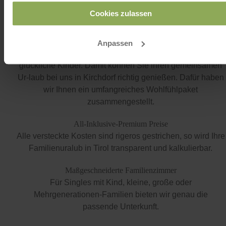
Cookies zulassen
Für einen perfekten Familienurlaub in Tirol ist im Furtherwirt alles
vorbereitet.
Hektik und Stress aus dem Alltag lösen sich von
Anpassen
ganz allein auf. Uns Rezept lautet: Entspannte Eltern und
glückliche Kinder. Damit können Sie ihren gemeinsamen
Ur-laub bei uns in Kirchdorf richtig genießen. Dafür haben
wir Ihnen ein umfangreiches Wohlfühlpaket
zusammengestellt.
All-Inklusive-Premium Preise
Alle versteckte Kosten sind rigeros gestrichen, so wird Ihre
Familienuralub in Tirol transparent und kalkulierbar.
Maßgeschneiderte Familienzimmer
Für Singles mit Kind, kleine, große oder
Mehrgenerationen-Familien bieten wir genau die
passende Unterkunft.