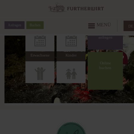
Anreise
Abreise
MENÜ
Anfragen
Buchen
DE
Erwachsene
Kinder
Online
buchen