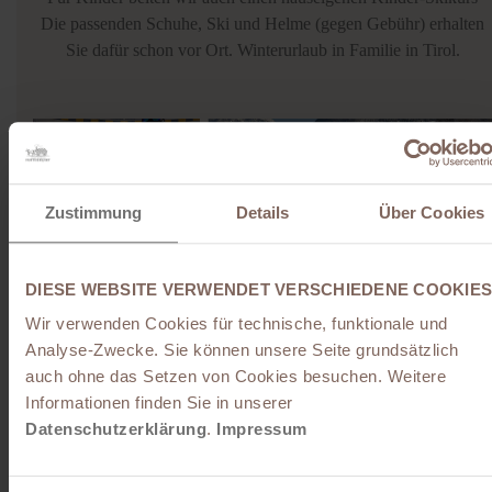
Die passenden Schuhe, Ski und Helme (gegen Gebühr) erhalten
Sie dafür schon vor Ort. Winterurlaub in Familie in Tirol.
Zustimmung
Details
Über Cookies
DIESE WEBSITE VERWENDET VERSCHIEDENE COOKIES
Wir verwenden Cookies für technische, funktionale und
Analyse-Zwecke. Sie können unsere Seite grundsätzlich
Landgut Furtherwirt: Ein
auch ohne das Setzen von Cookies besuchen. Weitere
Informationen finden Sie in unserer
familienfreundliches Hotel in
Datenschutzerklärung
.
Impressum
Tirol