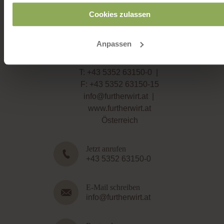
Cookies zulassen
Familie Hagsteiner Familotel Landgut Furtherwirt
Anpassen
Innsbruckerstraße 62
|
6382 Kirchdorf in Tirol
|
T:
+43 5352 63150-0
|
F: +43 5352 63150-15
info@furtherwirt.at
|
www.furtherwirt.at
Österreich
Jetzt anrufen
+43 5352 63150-0
E-Mail schreiben
info@furtherwirt.at