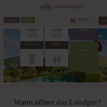
Anreise
Abreise
MENÜ
Anfragen
Buchen
DE
Erwachsene
Kinder
Online
buchen
Wann öffnet das Landgut?