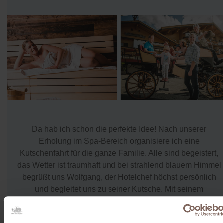
Da hab ich schon die perfekte Idee! Nach unserer
Erholung im Spa-Bereich organisiere ich eine
Kutschenfahrt für die ganze Familie. Alle sind begeistert,
das Wetter ist traumhaft und bei strahlend blauem Himmel
begrüßt uns Wolfgang, der Hotelchef höchst persönlich
und begleitet uns zu seiner Kutsche. Mit seinem
unvergleichlichen Charme und viel Humor haben wir auf
der Fahrt viel zu lachen! Wolfgang zeigt uns die