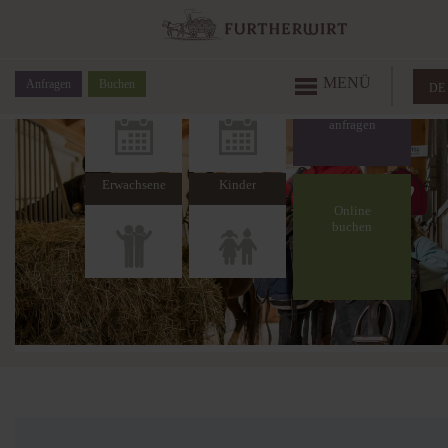
Anreise
Abreise
MENÜ
Anfragen
Buchen
DE
Erwachsene
Kinder
Online
buchen